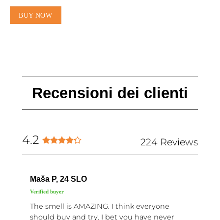
BUY NOW
Recensioni dei clienti
4.2
224 Reviews
Maša P, 24 SLO
The smell is AMAZING. I think everyone
should buy and try. I bet you have never