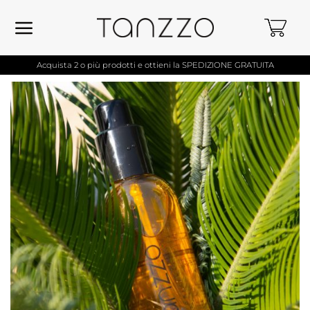
Skip
to
content
Acquista 2 o più prodotti e ottieni la SPEDIZIONE GRATUITA