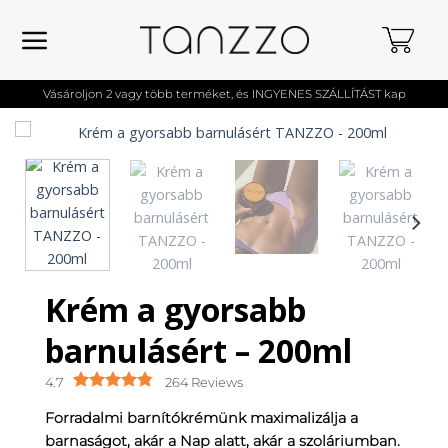
Skip
to
content
Vásároljon 2 vagy több terméket, és INGYENES SZÁLLÍTÁST kap
Krém a gyorsabb
barnulásért – 200ml
4.7
264 Reviews
Forradalmi barnítókrémünk maximalizálja a
barnaságot, akár a Nap alatt, akár a szoláriumban.