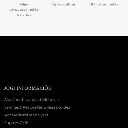
Teljes
Gyors szállítás
Utánvétes fizetés
pénzvisszafizetési
garancia
JOGI INFORMÁCIÓK
Általános használati feltételek
Szállítás & Kézbesítés & Visszaküldés
Adatvédelmi szabályzat
Súgó és GYIK