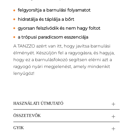
felgyorsítja a barnulási folyamatot
hidratálja és táplálja a bőrt
gyorsan felszívódik és nem hagy foltot
a trópusi paradicsom esszenciája
A TANZZO azért van itt, hogy javítsa barnulási
élményét. Készüljön fel a ragyogásra, és hagyja,
hogy ez a barnulásfokozó segítsen elérni azt a
ragyogó nyári megjelenést, amely mindenkit
lenyűgöz!
HASZNÁLATI ÚTMUTATÓ
ÖSSZETEVŐK
GYIK