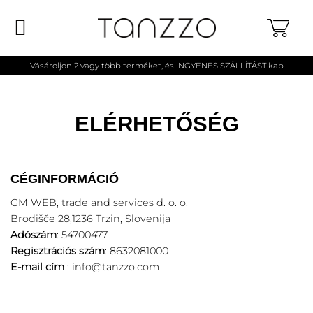
Skip
to
content
Vásároljon 2 vagy több terméket, és INGYENES SZÁLLÍTÁST kap
ELÉRHETŐSÉG
CÉGINFORMÁCIÓ
GM WEB, trade and services d. o. o.
Brodišče 28,1236 Trzin, Slovenija
Adószám
: 54700477
Regisztrációs szám
: 8632081000
E-mail cím
:
info@tanzzo.com