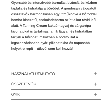
Gyorsabb és intenzívebb barnulást biztosít, és közben
táplálja és hidratálja a bőrödet. A gondosan válogatott
összetevők harmonikusan együttműködve a bőröddel
bomba kinézetű, csokoládébarna színt alkot rövid idő
alatt. A Tanning Cream kakaómagvaj és sárgarépa
kivonatokat is tartalmaz, amik lágyan és hidratáltan
tartják a bőrödet, miközben a bódító illat a
legszenzációsabb nyári pillanatokba és naposabb
helyekre repít – útlevél sem kell hozzá!
HASZNÁLATI ÚTMUTATÓ
ÖSSZETEVŐK
GYIK