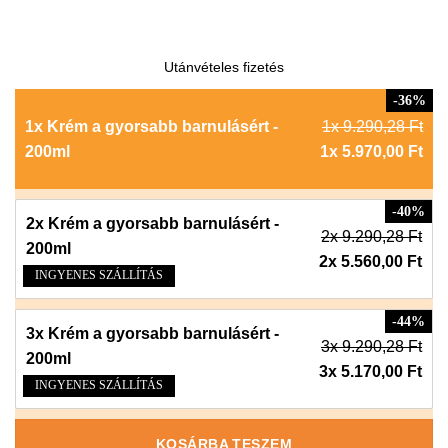
Utánvételes fizetés
-36%
1x Krém a gyorsabb barnulásért -
1x 9.290,28 Ft
200ml
1x 5.970,00 Ft
-40%
2x Krém a gyorsabb barnulásért -
2x 9.290,28 Ft
200ml
2x 5.560,00 Ft
INGYENES SZÁLLÍTÁS
-44%
3x Krém a gyorsabb barnulásért -
3x 9.290,28 Ft
200ml
3x 5.170,00 Ft
INGYENES SZÁLLÍTÁS
KOSÁRBA TESZEM