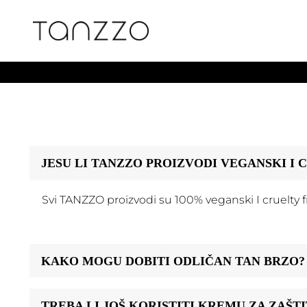
Skip
to
content
JESU LI TANZZO PROIZVODI VEGANSKI I 
Svi TANZZO proizvodi su 100% veganski I cruelty f
KAKO MOGU DOBITI ODLIČAN TAN BRZO?
TREBA LI JOŠ KORISTITI KREMU ZA ZAŠT