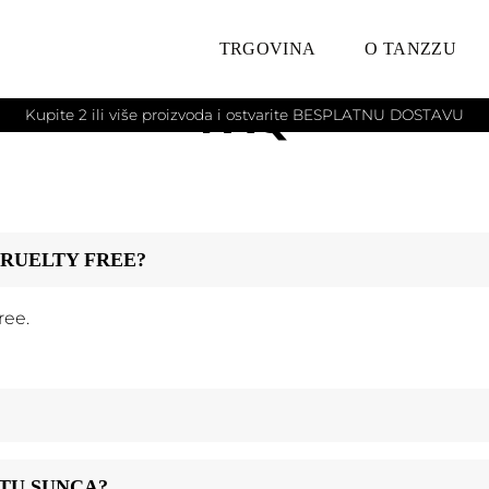
TRGOVINA
O TANZZU
FAQ
Kupite 2 ili više proizvoda i ostvarite BESPLATNU DOSTAVU
CRUELTY FREE?
ree.
ITU SUNCA?