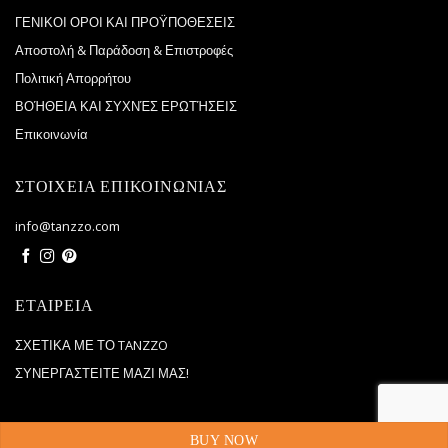
ΓΕΝΙΚΟΙ ΟΡΟΙ ΚΑΙ ΠΡΟΫΠΟΘΕΣΕΙΣ
Αποστολή & Παράδοση & Επιστροφές
Πολιτική Απορρήτου
ΒΟΉΘΕΙΑ ΚΑΙ ΣΥΧΝΈΣ ΕΡΩΤΉΣΕΙΣ
Επικοινωνία
ΣΤΟΙΧΕΙΑ ΕΠΙΚΟΙΝΩΝΙΑΣ
info@tanzzo.com
ΕΤΑΙΡΕΙΑ
ΣΧΕΤΙΚΑ ΜΕ ΤΟ TANZZO
ΣΥΝΕΡΓΑΣΤΕΙΤΕ ΜΑΖΙ ΜΑΣ!
© 2026
Tanzzo
|
, All Rights Reserved
WPM
BUY NOW